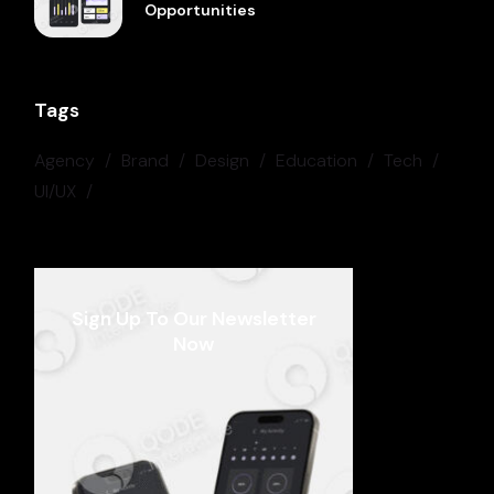
Opportunities
Tags
Agency
Brand
Design
Education
Tech
UI/UX
Sign Up To Our Newsletter
Now