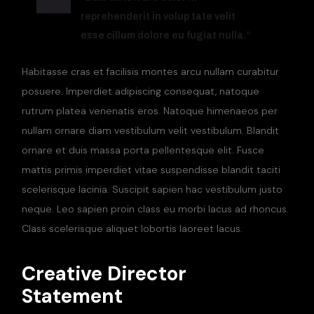
reprehenderit in volup tate velit
esse cillum dolore eu fugiat nulla.”
Habitasse cras et facilisis montes arcu nullam curabitur
posuere. Imperdiet adipiscing consequat, natoque
rutrum platea venenatis eros. Natoque himenaeos per
nullam ornare diam vestibulum velit vestibulum. Blandit
ornare et duis massa porta pellentesque elit. Fusce
mattis primis imperdiet vitae suspendisse blandit taciti
scelerisque lacinia. Suscipit sapien hac vestibulum justo
neque. Leo sapien proin class eu morbi lacus ad rhoncus.
Class scelerisque aliquet lobortis laoreet lacus.
Creative Director
Statement