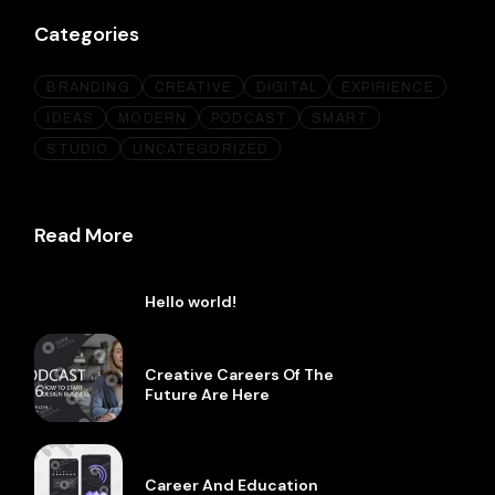
Categories
BRANDING
CREATIVE
DIGITAL
EXPIRIENCE
IDEAS
MODERN
PODCAST
SMART
STUDIO
UNCATEGORIZED
Read More
Hello world!
Creative Careers Of The
Future Are Here
Career And Education