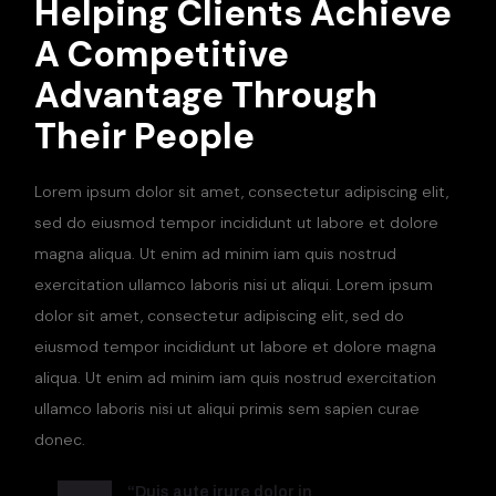
Helping Clients Achieve
A Competitive
Advantage Through
Their People
Lorem ipsum dolor sit amet, consectetur adipiscing elit,
sed do eiusmod tempor incididunt ut labore et dolore
magna aliqua. Ut enim ad minim iam quis nostrud
exercitation ullamco laboris nisi ut aliqui. Lorem ipsum
dolor sit amet, consectetur adipiscing elit, sed do
eiusmod tempor incididunt ut labore et dolore magna
aliqua. Ut enim ad minim iam quis nostrud exercitation
ullamco laboris nisi ut aliqui primis sem sapien curae
donec.
“Duis aute irure dolor in