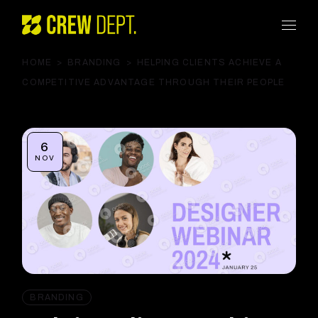
HOME
BRANDING
HELPING CLIENTS ACHIEVE A
COMPETITIVE ADVANTAGE THROUGH THEIR PEOPLE
6
NOV
BRANDING