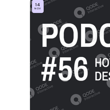
14
NOV