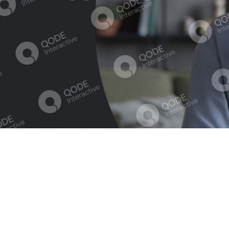
d Education
ties