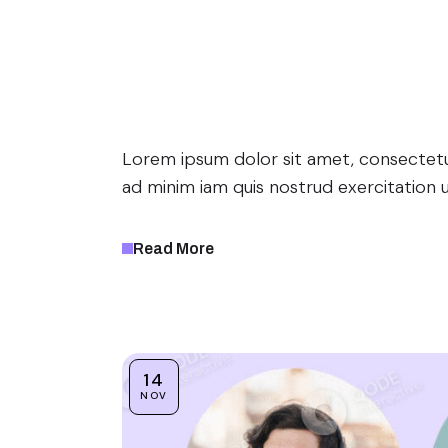
Through Th
Camera L
Lorem ipsum dolor sit amet, consectetur
ad minim iam quis nostrud exercitation u
Read More
14
NOV