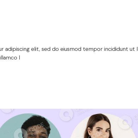
e Creative Art
ens
 adipiscing elit, sed do eiusmod tempor incididunt ut 
llamco l